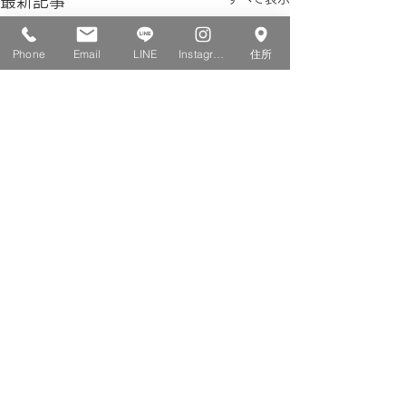
最新記事
Phone
Email
LINE
Instagram
住所
© 2023 KEITH NOUKENDAI