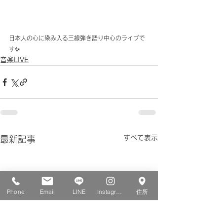
日本人の心に染み入る三線弾き語り中心のライブで
す✨
音楽LIVE
すべて表示
最新記事
Phone
Email
LINE
Instagram
住所