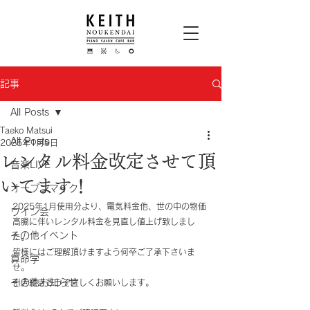
記事
All Posts
Taeko Matsui
All Posts
2025年1月9日
レンタル料金改定させて頂
音楽LIVE
いてます！
オープンマイク
2025年1月使用分より、電気料金他、世の中の物価
ワイン会
高騰に伴いレンタル料金を見直し値上げ致しまし
その他イベント
た。
皆様にはご理解頂けますよう何卒ご了承下さいま
算命学
せ。
その他お知らせ
引き続きどうぞ宜しくお願いします。